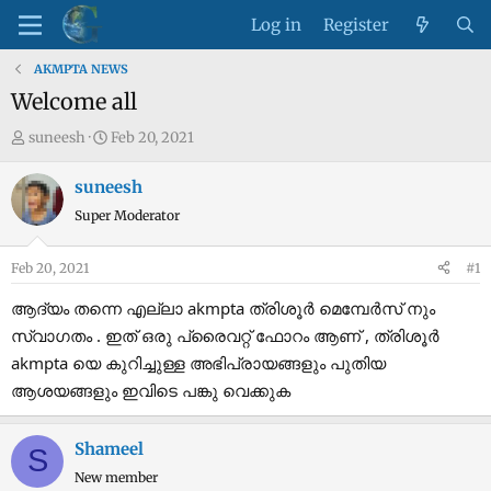
Log in
Register
AKMPTA NEWS
Welcome all
T
S
suneesh
Feb 20, 2021
h
t
r
a
suneesh
e
r
Super Moderator
a
t
d
d
Feb 20, 2021
#1
s
a
t
t
ആദ്യം തന്നെ എല്ലാ akmpta ത്രിശൂർ മെമ്പേർസ് നും
a
e
സ്വാഗതം . ഇത് ഒരു പ്രൈവറ്റ് ഫോറം ആണ് , ത്രിശൂർ
r
akmpta യെ കുറിച്ചുള്ള അഭിപ്രായങ്ങളും പുതിയ
t
ആശയങ്ങളും ഇവിടെ പങ്കു വെക്കുക
e
r
Shameel
S
New member