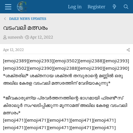
Log in
Register
DAILY NEWS UPDATES
വടംവലി മത്സരം
T
S
suneesh
Apr 12, 2022
h
t
Apr 12, 2022
r
a
e
r
[emoji2389][emoji2393][emoji3502][emoji2388][emoji2393]
a
t
[emoji3502][emoji2390][emoji2388][emoji2390][emoji2390]
d
d
*ശക്തരില്* ശക്തനായ ശക്തൻ തമ്പുരാന്റെ മണ്ണിൽ ഒരു
s
a
അഖില കേരള വടംവലി മത്സരത്തിന് വേദിയാകുന്നു*
t
t
a
e
r
*ജീവകാരുണ്യ പ്രവർത്തനത്തിന്റെ ഭാഗമായി ഫ്രണ്ട്*സ്
t
കിരാലൂർ സംഘടിപ്പിക്കുന്ന മൂന്നാമത് അഖില കേരള വടംവലി
e
മത്സരം*
r
[emoji471][emoji471][emoji471][emoji471][emoji471]
[emoji471][emoji471][emoji471][emoji471][emoji471]