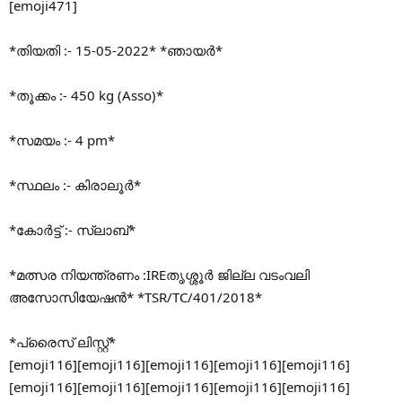
[emoji471]
*തിയതി :- 15-05-2022* *ഞായർ*
*തൂക്കം :- 450 kg (Asso)*
*സമയം :- 4 pm*
*സ്ഥലം :- കിരാലൂർ*
*കോർട്ട് :- സ്ലാബ്*
*മത്സര നിയന്ത്രണം :IREതൃശ്ശൂർ ജില്ല വടംവലി
അസോസിയേഷൻ* *TSR/TC/401/2018*
*പ്രൈസ് ലിസ്റ്റ്*
[emoji116][emoji116][emoji116][emoji116][emoji116]
[emoji116][emoji116][emoji116][emoji116][emoji116]