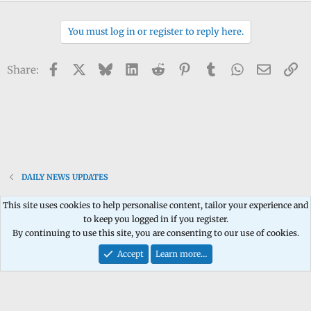
e
n
You must log in or register to reply here.
b
y
Facebook
X
Bluesky
LinkedIn
Reddit
Pinterest
Tumblr
WhatsApp
Email
Li
Share:
DAILY NEWS UPDATES
This site uses cookies to help personalise content, tailor your experience and
to keep you logged in if you register.
Contact us
Terms and rules
Privacy policy
Help
Home
R
By continuing to use this site, you are consenting to our use of cookies.
S
S
Accept
Learn more…
®
Community platform by XenForo
© 2010-2026 XenForo Ltd.