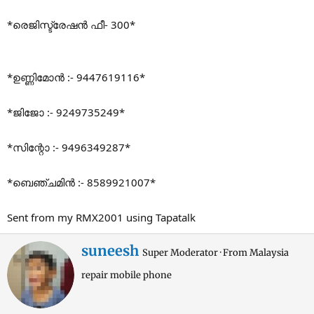
*രെജിസ്ട്രേഷൻ ഫീ- 300*
*ഉണ്ണിമോൻ :- 9447619116*
*ജിജോ :- 9249735249*
*സിന്റോ :- 9496349287*
*ബെഞ്ചമിൻ :- 8589921007*
Sent from my RMX2001 using Tapatalk
W
suneesh
Super Moderator
·
From
Malaysia
r
repair mobile phone
i
t
t