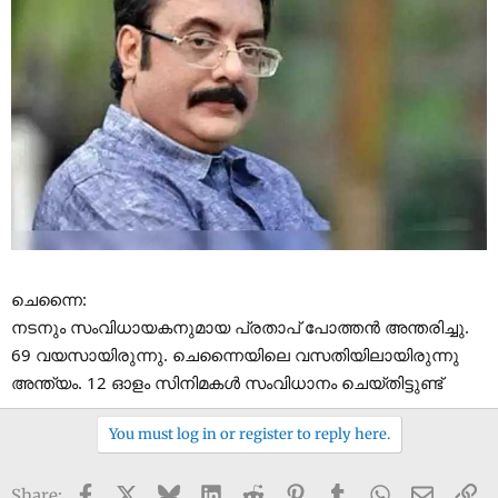
ചെന്നൈ:
നടനും സംവിധായകനുമായ പ്രതാപ് പോത്തൻ അന്തരിച്ചു.
69 വയസായിരുന്നു. ചെന്നൈയിലെ വസതിയിലായിരുന്നു
അന്ത്യം. 12 ഓളം സിനിമകൾ സംവിധാനം ചെയ്തിട്ടുണ്ട്
You must log in or register to reply here.
Facebook
X
Bluesky
LinkedIn
Reddit
Pinterest
Tumblr
WhatsApp
Email
Li
Share: