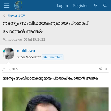
Log in
Register
Movies & TV
നടനും സംവിധായകനുമായ പ്രതാപ്
പോത്തൻ അന്ത&
T
S
mobilewo
Jul 15, 2022
h
t
r
a
mobilewo
e
r
Super Moderator
Staff member
a
t
d
d
Jul 15, 2022
#1
s
a
t
t
നടനും സംവിധായകനുമായ പ്രതാപ് പോത്തൻ അന്ത&
a
e
r
t
e
r